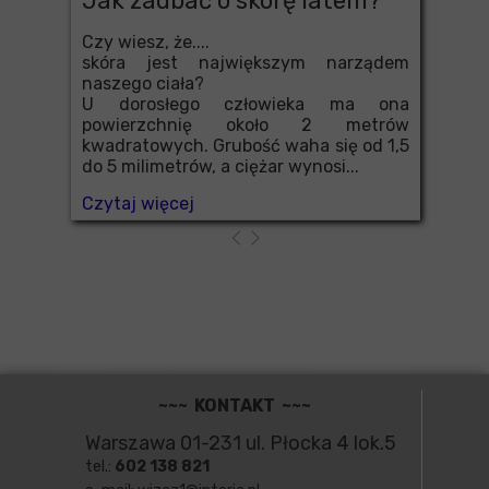
Jak zadbać o skórę latem?
Czy wiesz, że....
skóra jest największym narządem
naszego ciała?
U dorosłego człowieka ma ona
powierzchnię około 2 metrów
kwadratowych. Grubość waha się od 1,5
do 5 milimetrów, a ciężar wynosi...
Czytaj więcej
~~~ KONTAKT ~~~
Warszawa 01-231 ul. Płocka 4 lok.5
tel.:
602 138 821