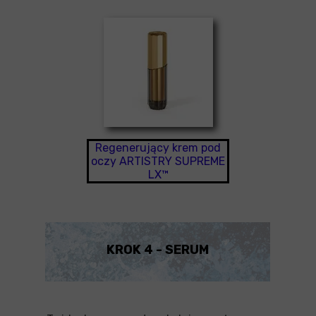
Regenerujący krem pod
oczy ARTISTRY SUPREME
LX™
KROK 4 - SERUM