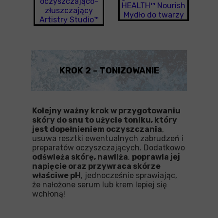
oczyszczająco-
HEALTH™ Nourish
złuszczający
Mydło do twarzy
Artistry Studio™
KROK 2 - TONIZOWANIE
Kolejny ważny krok w przygotowaniu
skóry do snu to użycie toniku, który
jest dopełnieniem oczyszczania
,
usuwa resztki ewentualnych zabrudzeń i
preparatów oczyszczających. Dodatkowo
odświeża skórę, nawilża
,
poprawia jej
napięcie oraz przywraca skórze
właściwe pH
, jednocześnie sprawiając,
że nałożone serum lub krem lepiej się
wchłoną!