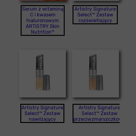
Serum z witaminą
Artistry Signature
C i kwasem
Select™ Zestaw
hialuronowym
rozświetlający
ARTISTRY Skin
Nutrition™
Artistry Signature
Artistry Signature
Select™ Zestaw
Select™ Zestaw
nawilżający
przeciwzmarszczkowy