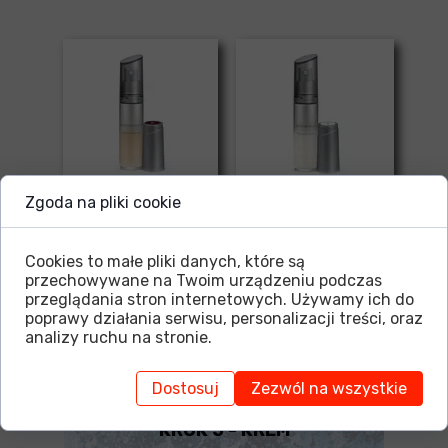
Zgoda na pliki cookie
Artistry Signature
Artistry Signature
Select™ Zestaw
Select™ Zestaw
Cookies to małe pliki danych, które są
ujędrniający
niwelujący
przechowywane na Twoim urządzeniu podczas
przebarwienia
przeglądania stron internetowych. Używamy ich do
poprawy działania serwisu, personalizacji treści, oraz
analizy ruchu na stronie.
Dostosuj
Zezwól na wszystkie
KROK 5 - KREM