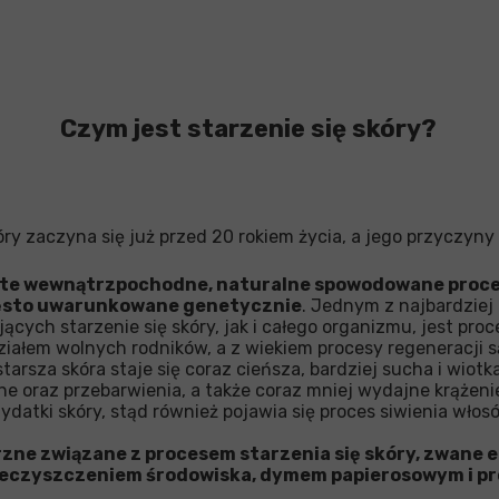
Czym jest starzenie się skóry?
óry zaczyna się już przed 20 rokiem życia, a jego przyczyny 
 te wewnątrzpochodne, naturalne spowodowane proce
zęsto uwarunkowane genetycznie
. Jednym z najbardzie
ych starzenie się skóry, jak i całego organizmu, jest proc
ziałem wolnych rodników, a z wiekiem procesy regeneracji są
tarsza skóra staje się coraz cieńsza, bardziej sucha i wiotk
e oraz przebarwienia, a także coraz mniej wydajne krążenie
ydatki skóry, stąd również pojawia się proces siwienia włos
zne związane z procesem starzenia się skóry, zwane
nieczyszczeniem środowiska, dymem papierosowym i 