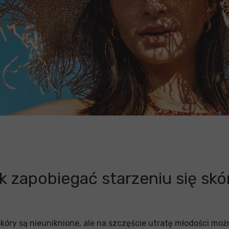
Konsultacja w
Analiza pierwiastko
Detox SPA
Konsultacja wyniku 
Vouchery | Pro
Detox SPA
Vouchery | Program lo
k zapobiegać starzeniu się skó
 skóry są nieuniknione, ale na szczęście utratę młodości m