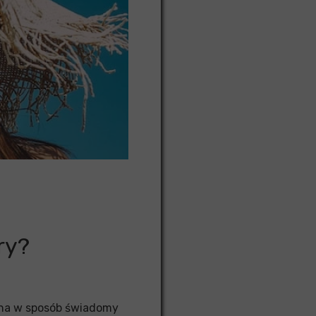
yniku Analizy Włosów
wa włosów
Analizy Włosów
gram lojalnościowy | inne
jalnościowy | Inne Usługi
ry?
ożna w sposób świadomy