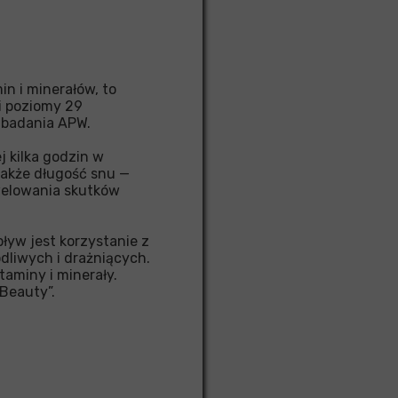
n i minerałów, to
i poziomy 29
 badania APW.
j kilka godzin w
także długość snu —
welowania skutków
ływ jest korzystanie z
dliwych i drażniących.
taminy i minerały.
 Beauty”.