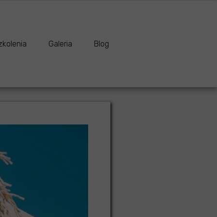
rsy i szkolenia
Galeria
Blog z artykułami
rs wizażu i stylizacji I stopnia
Metamorfozy
Porady o zdrowiu i urodzie
zkolenia
Galeria
Blog
żu
rs wizażu i stylizacji II stopnia z elementami charakteryzacji
Galeria ślubna
żu i stylizacji I stopnia
Metamorfozy
Porady o zdrowiu i urodzie
rs w harmonii z kolorem
Kursy i szkolenia
żu i stylizacji II stopnia z elementami charakteryzacji
Galeria ślubna
ystyczna
rs obsługi urządzenia do analizy cery w powiększeniu S.A.M.
Makijaż fantazyjny i charakteryzacja
armonii z kolorem
Kursy i szkolenia
Premium
kolenia dla firm
Sesje zdjęciowe
a
ługi urządzenia do analizy cery w powiększeniu S.A.M.
Makijaż fantazyjny i charakteryzacja
 dla firm
Sesje zdjęciowe
 zabieg pielęgnacyjny
um
any zabieg na twarz
g pielęgnacyjny
iastkowa włosów
bieg na twarz