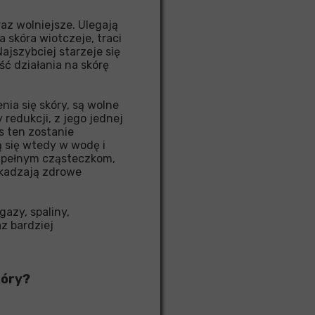
az wolniejsze. Ulegają
skóra wiotczeje, traci
ajszybciej starzeje się
ść działania na skórę
nia się skóry, są wolne
redukcji, z jego jednej
s ten zostanie
ą się wtedy w wodę i
m, pełnym cząsteczkom,
zkadzają zdrowe
azy, spaliny,
z bardziej
kóry?