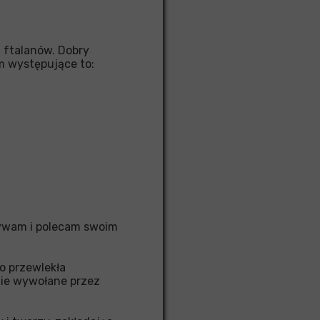
i ftalanów. Dobry
im występujące to:
żywam i polecam swoim
o przewlekła
enie wywołane przez