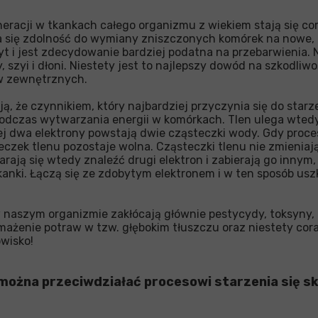
eracji w tkankach całego organizmu z wiekiem stają się cor
 się zdolność do wymiany zniszczonych komórek na nowe, a 
ryt i jest zdecydowanie bardziej podatna na przebarwienia. N
, szyi i dłoni. Niestety jest to najlepszy dowód na szkodliwo
w zewnętrznych.
, że czynnikiem, który najbardziej przyczynia się do starze
podczas wytwarzania energii w komórkach. Tlen ulega wtedy 
ej dwa elektrony powstają dwie cząsteczki wody. Gdy proce
eczek tlenu pozostaje wolna. Cząsteczki tlenu nie zmieniaj
arają się wtedy znaleźć drugi elektron i zabierają go inny
anki. Łączą się ze zdobytym elektronem i w ten sposób us
w naszym organizmie zakłócają głównie pestycydy, toksyny, g
mażenie potraw w tzw. głębokim tłuszczu oraz niestety cora
wisko!
można przeciwdziałać procesowi starzenia się s