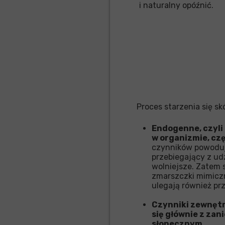
i naturalny opóźnić.
Proces starzenia się sk
Endogenne, czyli
w organizmie, c
czynników powodując
przebiegający z ud
wolniejsze. Zatem s
zmarszczki mimiczn
ulegają również prz
Czynniki zewnętr
się głównie z za
słonecznym.