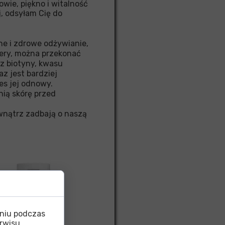
wie, piękno i witalność
j, odsyłam Cię do
ne i zdrowe odżywianie,
cery, można przekonać
az biotyny, kwasu
z jest bardziej
es jej odnowy.
nią skórę przed
wnątrz zadbają o naszą
eniu podczas
rwisu,