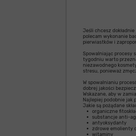
Jeśli chcesz dokładnie
polecam wykonanie bada
pierwiastków i zaprop
Spowalniając procesy s
tygodniu warto przezna
niezawodnego kosmetyk
stresu, ponieważ zmęc
W spowalnianiu procesó
dobrej jakości bezpiec
Wskazane, aby w zamian
Najlepiej podobnie jak
Jakie są pożądane skł
organiczne fitoskła
substancje anti-a
antyoksydanty
zdrowe emolienty 
witaminy