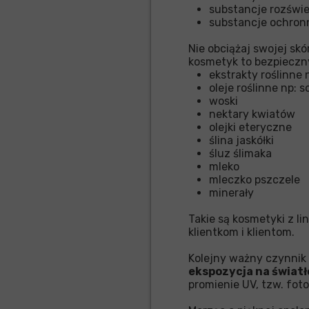
substancje rozświ
substancje ochro
Nie obciążaj swojej sk
kosmetyk to bezpieczny
ekstrakty roślinne n
oleje roślinne np: so
woski
nektary kwiatów
olejki eteryczne
ślina jaskółki
śluz ślimaka
mleko
mleczko pszczele
minerały
Takie są kosmetyki z lin
klientkom i klientom.
Kolejny ważny czynnik 
ekspozycja na światł
promienie UV, tzw. fot