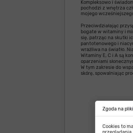
Kompleksowo i świadomi
pochodzi z wnętrza czło
mojego wcześniejszego
Przeciwdziałając przys
bogate w witaminy i mi
się, patrząc na skutki 
pantotenowego i niacyny
wrażliwa na światło. N
Witaminy E, C i A są k
oparzeniami słonecznym
W tym zakresie do wsp
skórę, spowalniając pro
Zgoda na plik
Cookies to m
przeglądania