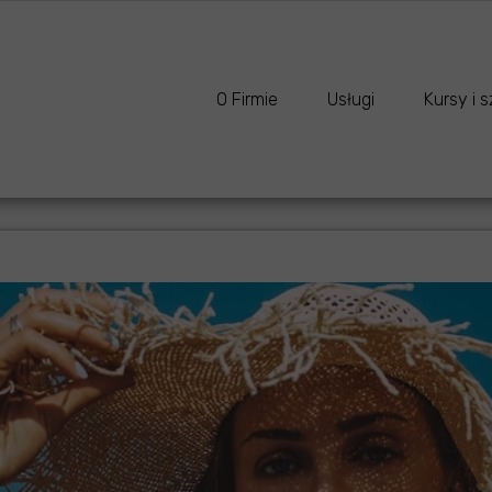
O Firmie
Usługi
Ku
Kontakt
Makijaże
Ku
O Firmie
Usługi
Kursy i s
Lekcja makija
Ku
Kontakt
Makijaże
Kurs wiza
Usługi ślubne
Ku
Lekcja makijażu
Kurs wiza
Analiza kolor
Ku
Usługi ślubne
Kurs w h
Metamorfoza 
Sz
Analiza kolorystyczn
Kurs obs
Metamorfoza
Metamorfoza
Szkolenia
Analiza cery +
Metamorfoza Premi
Analiza cery
Analiza cery
Spersonalizow
Analiza cery + zabie
Analiza pierw
Spersonalizowany za