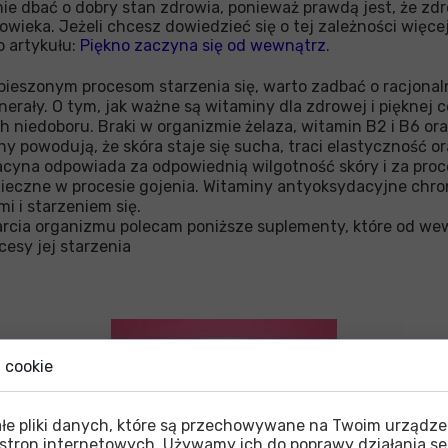
e dbać o dobry stan zdrowia, ponieważ prawdą jest, że zdro
wieka. Jeżeli chcesz dowiedzieć się o tej zależności więce
 artykułu:
Piękno zaczyna się od wewnątrz
.
pieszonym procesom starzenia się, warto zadbać o racjonal
nerały. O tym, jak ważne są witaminy dla zdrowej i pięknej 
ich niedoboru. Braki w organizmie żelaza, witamin B2 i B6 or
 powodują, że skóra staje się sucha, traci elastyczność ora
iacyna odpowiada za odpowiednią wilgotność skóry i za proc
onieczne w procesie gojenia. Witaminy antyoksydacyjne chro
i i starzeniem się.
arcia organizmu polecam poniższe suplementy, które od we
cesy jej starzenia
i cookie
ałe pliki danych, które są przechowywane na Twoim urządz
 stron internetowych. Używamy ich do poprawy działania se