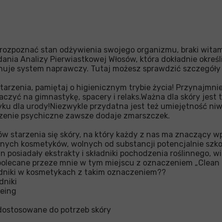
 rozpoznać stan odżywienia swojego organizmu, braki witami
nia Analizy Pierwiastkowej Włosów, która dokładnie określ
onuje system naprawczy. Tutaj możesz sprawdzić szczegóły
tarzenia, pamiętaj o higienicznym trybie życia! Przynajmnie
czyć na gimnastykę, spacery i relaks.Ważna dla skóry jest 
u dla urody!Niezwykle przydatna jest też umiejętność ni
zenie psychiczne zawsze dodaje zmarszczek.
w starzenia się skóry, na który każdy z nas ma znaczący wp
znych kosmetyków, wolnych od substancji potencjalnie szko
 posiadały ekstrakty i składniki pochodzenia roślinnego, wi
 polecane przeze mnie w tym miejscu z oznaczeniem „Clean
adniki w kosmetykach z takim oznaczeniem??
dniki
geing
dostosowane do potrzeb skóry