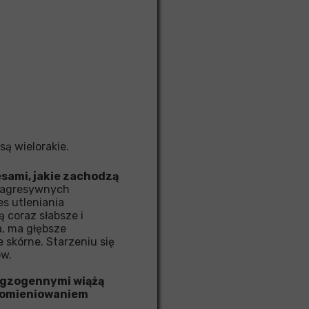
są wielorakie.
sami, jakie zachodzą
j agresywnych
es utleniania
 coraz słabsze i
a, ma głębsze
 skórne. Starzeniu się
ów.
 egzogennymi wiążą
promieniowaniem