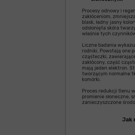
Procesy odnowy i regen
zakłóceniom, zmniejsza
blask, ładny jasny kolo
odsłonięta skóra twarzy
właśnie tych czynnikó
Liczne badania wykazują
rodniki. Powstają one 
cząsteczki, zawierając
zakłócony, część cząst
mają jeden elektron. St
tworzącym normalne tk
komórki.
Proces redukcji tlenu 
promienie słoneczne, s
zanieczyszczone środo
Jak 